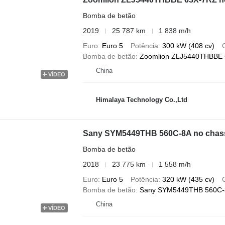
Bomba de betão
2019
25 787 km
1 838 m/h
Euro
Euro 5
Potência
300 kW (408 cv)
Bomba de betão
Zoomlion ZLJ5440THBBE 6
China
VÍDEO
Himalaya Technology Co.,Ltd
Sany SYM5449THB 560C-8A no chass
Bomba de betão
2018
23 775 km
1 558 m/h
Euro
Euro 5
Potência
320 kW (435 cv)
Bomba de betão
Sany SYM5449THB 560C-
China
VÍDEO