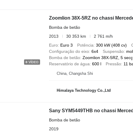
Zoomlion 38X-5RZ no chassi Merced
Bomba de betão
2013
30 353 km
2 761 m/h
Euro
Euro 3
Potência
300 kW (408 cv)
Configuração do eixo
6x4
Suspensão
mol
Bomba de betão
Zoomlion 38X-5RZ, 5 secç
VÍDEO
Reservatório de água
600 l
Pressão
11 b
China, Changsha Shi
Himalaya Technology Co.,Ltd
Sany SYM5449THB no chassi Mer
Bomba de betão
2019