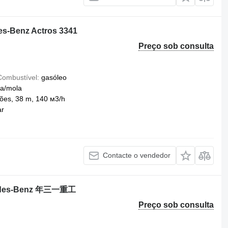
es-Benz Actros 3341
Preço sob consulta
Combustível
gasóleo
a/mola
ões, 38 m, 140 м3/h
ar
Contacte o vendedor
cedes-Benz 年三一重工
Preço sob consulta