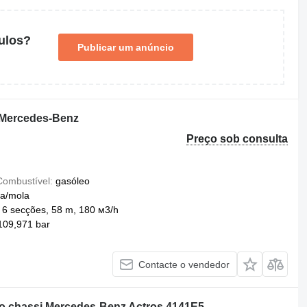
ulos?
Publicar um anúncio
Mercedes-Benz
Preço sob consulta
Combustível
gasóleo
a/mola
6 secções, 58 m, 180 м3/h
109,971 bar
Contacte o vendedor
 chassi Mercedes-Benz Actros 4141E5