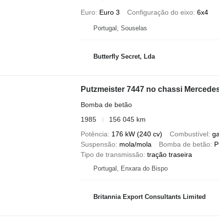
Euro
Euro 3
Configuração do eixo
6x4
Portugal, Souselas
Butterfly Secret, Lda
Putzmeister 7447 no chassi Merced
Bomba de betão
1985
156 045 km
Potência
176 kW (240 cv)
Combustível
g
Suspensão
mola/mola
Bomba de betão
P
Tipo de transmissão
tração traseira
Portugal, Enxara do Bispo
Britannia Export Consultants Limited