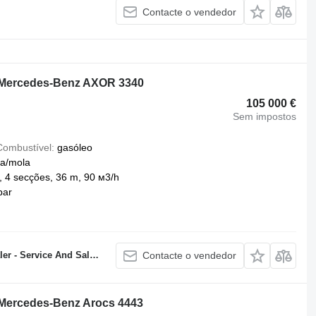
Contacte o vendedor
i Mercedes-Benz AXOR 3340
105 000 €
Sem impostos
Combustível
gasóleo
a/mola
 4 secções, 36 m, 90 м3/h
bar
Service And Sales Center
Contacte o vendedor
 Mercedes-Benz Arocs 4443