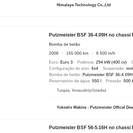
Himalaya Technology Co.,Ltd
Putzmeister BSF 36-4.09H no chass
Bomba de betão
2008
155 000 km
8 500 m/h
Euro
Euro 3
Potência
294 kW (400 cv)
Configuração do eixo
6x4
Suspensão
mol
Bomba de betão
Putzmeister BSF 36-4.09H,
Reservatório de água
550 l
Pressão
500 
Turquia, Arnavutköy/İstanbul
Yukselis Makine - Putzmeister Offical Dealer - 
Putzmeister BSF 56-5.16H no chassi