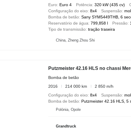
Euro
Euro 4
Potência
320 kW (435 cv)
Configuração do eixo
8x4
Suspensão
mol
Bomba de betão
Sany SYM5449THB, 6 secç
Reservatório de água
799,858 l
Pressão
Tipo de transmissão
tração traseira
China, Zheng Zhou Shi
Bomba de betão
2016
214 000 km
2 850 m/h
Configuração do eixo
8x4
Suspensão
mol
Bomba de betão
Putzmeister 42.16 HLS, 5 
Polónia, Opole
Grandtruck