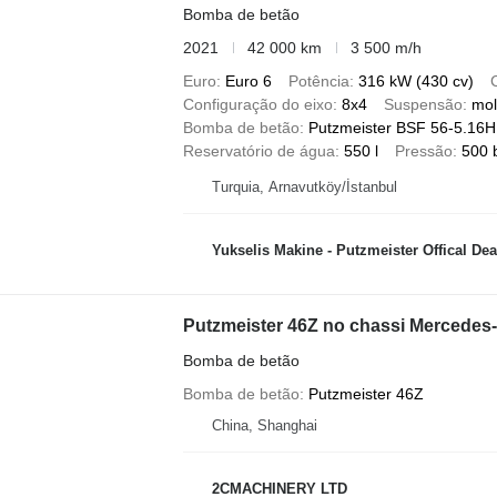
Bomba de betão
2021
42 000 km
3 500 m/h
Euro
Euro 6
Potência
316 kW (430 cv)
Configuração do eixo
8x4
Suspensão
mol
Bomba de betão
Putzmeister BSF 56-5.16H,
Reservatório de água
550 l
Pressão
500 
Turquia, Arnavutköy/İstanbul
Yukselis Makine - Putzmeister Offical Dealer - 
Putzmeister 46Z no chassi Mercedes
Bomba de betão
Bomba de betão
Putzmeister 46Z
China, Shanghai
2CMACHINERY LTD