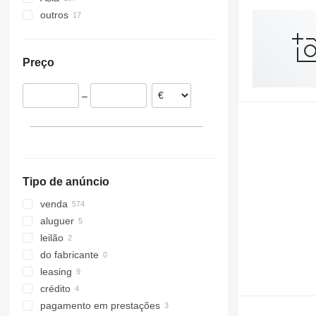
outros
Alemanha
China
Arocs 4142
Países Baixos
Turquia
Ucrânia
Arocs 4143
Espanha
Emirados Árabes Unidos
Marrocos
Arocs 4146
Preço
Hungria
Brasil
Áustria
–
Grã-Bretanha
França
mostrar tudo
Tipo de anúncio
venda
aluguer
leilão
do fabricante
leasing
crédito
pagamento em prestações