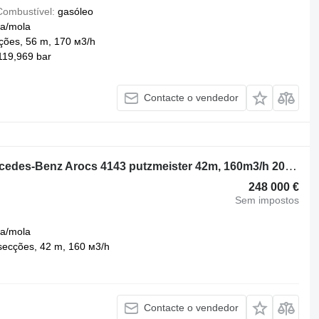
Combustível
gasóleo
a/mola
ões, 56 m, 170 м3/h
119,969 bar
Contacte o vendedor
Putzmeister 42.16 HLS no chassi Mercedes-Benz Arocs 4143 putzmeister 42m, 160m3/h 2017year, top condition
248 000 €
Sem impostos
a/mola
secções, 42 m, 160 м3/h
Contacte o vendedor