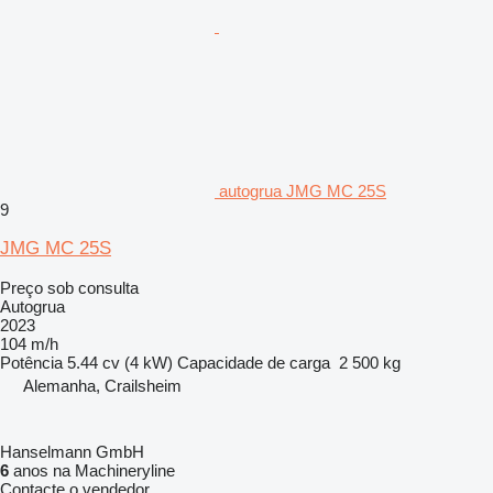
autogrua JMG MC 25S
9
JMG MC 25S
Preço sob consulta
Autogrua
2023
104 m/h
Potência
5.44 cv (4 kW)
Capacidade de carga
2 500 kg
Alemanha, Crailsheim
Hanselmann GmbH
6
anos na Machineryline
Contacte o vendedor