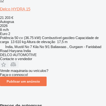
12
Delco HYDRA 15
21 203 €
Autogrua
2026
8 m/h
Euro 2
Potência
50 cv (36.75 kW)
Combustível
gasóleo
Capacidade de
carga
13 610 kg
Altura de elevação
17,5 m
Índia, Mustil No 7 Kila No 9/1 Baliawaas , Gurgaon - Faridabad
Road Haryana India
DELCO AUTOMOTIVE
Contacte o vendedor
Vende maquinaria ou veículos?
Faça-o connosco!
Publicar um anúncio
Preços de autogruas